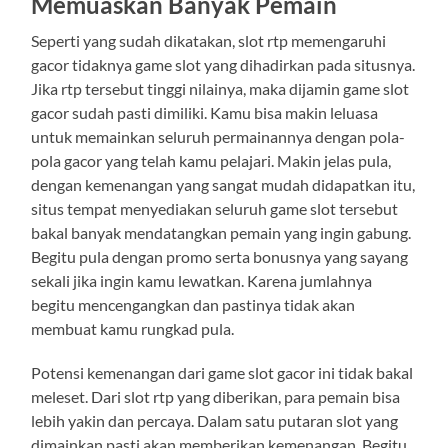
Memuaskan Banyak Pemain
Seperti yang sudah dikatakan, slot rtp memengaruhi
gacor tidaknya game slot yang dihadirkan pada situsnya.
Jika rtp tersebut tinggi nilainya, maka dijamin game slot
gacor sudah pasti dimiliki. Kamu bisa makin leluasa
untuk memainkan seluruh permainannya dengan pola-
pola gacor yang telah kamu pelajari. Makin jelas pula,
dengan kemenangan yang sangat mudah didapatkan itu,
situs tempat menyediakan seluruh game slot tersebut
bakal banyak mendatangkan pemain yang ingin gabung.
Begitu pula dengan promo serta bonusnya yang sayang
sekali jika ingin kamu lewatkan. Karena jumlahnya
begitu mencengangkan dan pastinya tidak akan
membuat kamu rungkad pula.
Potensi kemenangan dari game slot gacor ini tidak bakal
meleset. Dari slot rtp yang diberikan, para pemain bisa
lebih yakin dan percaya. Dalam satu putaran slot yang
dimainkan pasti akan memberikan kemenangan. Begitu