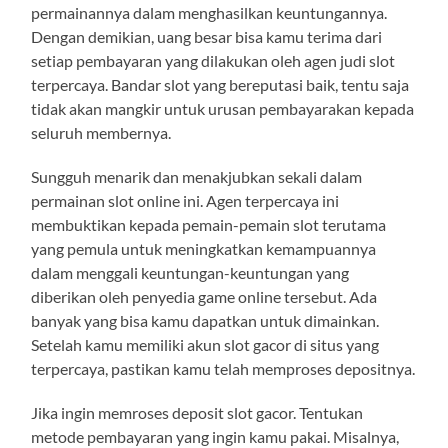
permainannya dalam menghasilkan keuntungannya.
Dengan demikian, uang besar bisa kamu terima dari
setiap pembayaran yang dilakukan oleh agen judi slot
terpercaya. Bandar slot yang bereputasi baik, tentu saja
tidak akan mangkir untuk urusan pembayarakan kepada
seluruh membernya.
Sungguh menarik dan menakjubkan sekali dalam
permainan slot online ini. Agen terpercaya ini
membuktikan kepada pemain-pemain slot terutama
yang pemula untuk meningkatkan kemampuannya
dalam menggali keuntungan-keuntungan yang
diberikan oleh penyedia game online tersebut. Ada
banyak yang bisa kamu dapatkan untuk dimainkan.
Setelah kamu memiliki akun slot gacor di situs yang
terpercaya, pastikan kamu telah memproses depositnya.
Jika ingin memroses deposit slot gacor. Tentukan
metode pembayaran yang ingin kamu pakai. Misalnya,