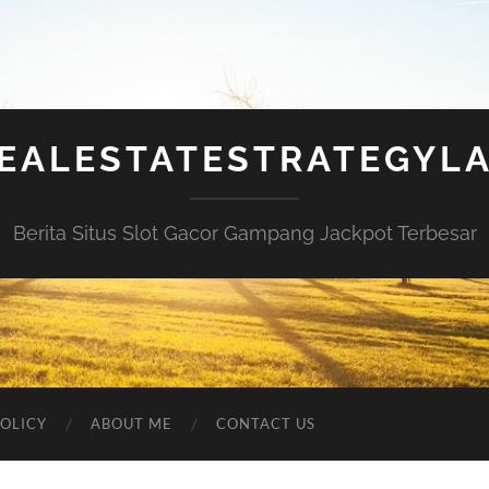
EALESTATESTRATEGYL
Berita Situs Slot Gacor Gampang Jackpot Terbesar
POLICY
ABOUT ME
CONTACT US