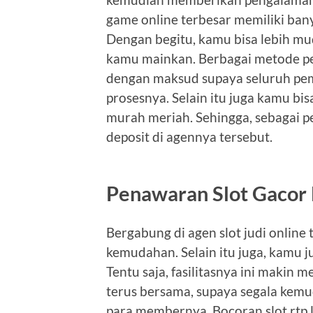
game online terbesar memiliki ban
Dengan begitu, kamu bisa lebih mu
kamu mainkan. Berbagai metode p
dengan maksud supaya seluruh pe
prosesnya. Selain itu juga kamu b
murah meriah. Sehingga, sebagai 
deposit di agennya tersebut.
Penawaran Slot Gacor
Bergabung di agen slot judi online
kemudahan. Selain itu juga, kamu j
Tentu saja, fasilitasnya ini makin 
terus bersama, supaya segala kem
para membernya. Bocoran slot rtp 