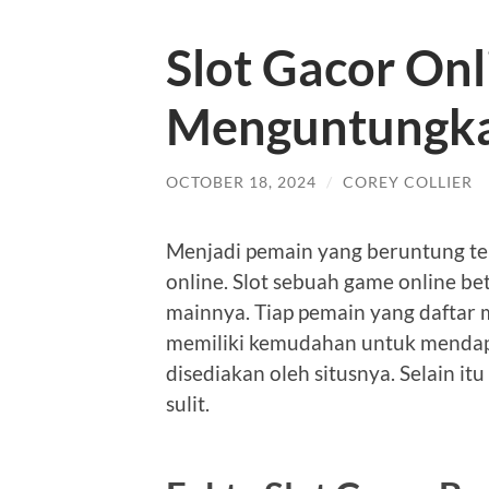
Slot Gacor Onl
Menguntungka
OCTOBER 18, 2024
/
COREY COLLIER
Menjadi pemain yang beruntung ten
online. Slot sebuah game online b
mainnya. Tiap pemain yang daftar m
memiliki kemudahan untuk mendapat
disediakan oleh situsnya. Selain i
sulit.