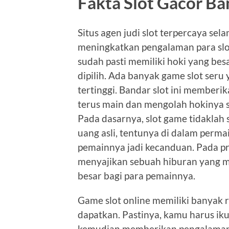
Fakta Slot Gacor B
Situs agen judi slot terpercaya s
meningkatkan pengalaman para slot
sudah pasti memiliki hoki yang bes
dipilih. Ada banyak game slot seru 
tertinggi. Bandar slot ini membe
terus main dan mengolah hokinya 
Pada dasarnya, slot game tidaklah
uang asli, tentunya di dalam perma
pemainnya jadi kecanduan. Pada pri
menyajikan sebuah hiburan yang m
besar bagi para pemainnya.
Game slot online memiliki banyak
dapatkan. Pastinya, kamu harus ikut
kemudian memberikan pengalaman ya