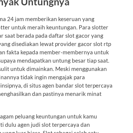
anyak Untungnya
elama 24 jam memberikan keseruan yang
ter untuk meraih keuntungan. Para slotter
ar saat berada pada daftar slot gacor yang
yang disediakan lewat provider gacor slot rtp
rikan fakta kepada member-membernya untuk
supaya mendapatkan untung besar tiap saat.
 sulit untuk dimainkan. Meski menggunakan
inannya tidak ingin mengajak para
nsipnya, di situs agen bandar slot terpercaya
enghasilkan dan pastinya menarik minat
 ragam peluang keuntungan untuk kamu
i dulu agen judi slot terpercaya dan
ng luar biasa. Slot sebagai salah satu