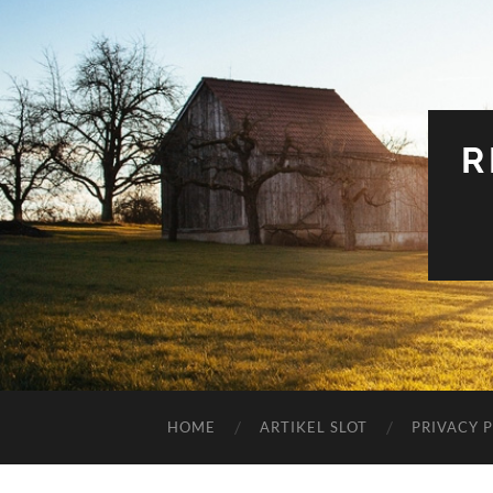
R
HOME
ARTIKEL SLOT
PRIVACY 