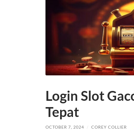
Login Slot Ga
Tepat
OCTOBER 7, 2024
/
COREY COLLIER